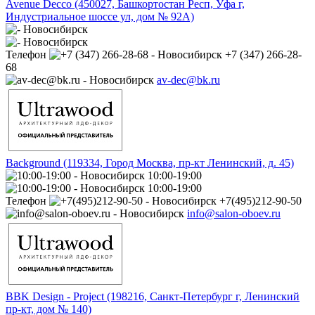
Avenue Decco (450027, Башкортостан Респ, Уфа г,
Индустриальное шоссе ул, дом № 92А)
Телефон
+7 (347) 266-28-
68
av-dec@bk.ru
Background (119334, Город Москва, пр-кт Ленинский, д. 45)
10:00-19:00
10:00-19:00
Телефон
+7(495)212-90-50
info@salon-oboev.ru
BBK Design - Project (198216, Санкт-Петербург г, Ленинский
пр-кт, дом № 140)