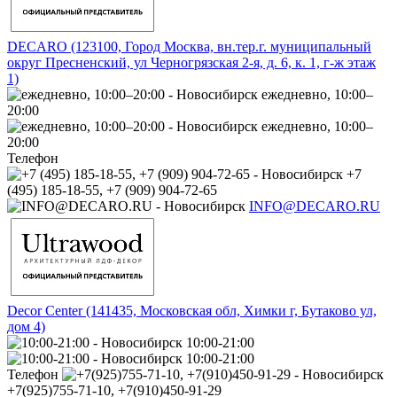
DECARO (123100, Город Москва, вн.тер.г. муниципальный
округ Пресненский, ул Черногрязская 2-я, д. 6, к. 1, г-ж этаж
1)
ежедневно, 10:00–
20:00
ежедневно, 10:00–
20:00
Телефон
+7
(495) 185-18-55, +7 (909) 904-72-65
INFO@DECARO.RU
Decor Center (141435, Московская обл, Химки г, Бутаково ул,
дом 4)
10:00-21:00
10:00-21:00
Телефон
+7(925)755-71-10, +7(910)450-91-29