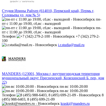
Студия Ирины Райхер (614010, Пермский край, Пермь г,
Соловьева ул, дом № 5)
пн-
пт с 11:00 до 19:00, сб,вс - выходной
пн-
пт с 11:00 до 19:00, сб,вс - выходной
Телефон
+7 (342) 279-2-
100
i.r.studia@mail.ru
MANDERS (123001, Москва г, внутригородская территория
муниципальный округ Пресненский, Козихинский Б. пер, дом
22)
пн-вс 10:00-20:00
пн-вс 10:00-20:00
Телефон
8
(495) 988-6403, 8 (495) 699-21-09
kraski@manders.ru