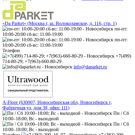
«Da Parket» (Москва г, ш. Волоколамское, д. 116, стр. 1)
пн-пт:
10:00-20:00 сб-вс: 11:00-19:00
пн-пт:
10:00-20:00 сб-вс: 11:00-19:00
Телефон
+7(499)
714-80-29; +7(963)-660-80-29
info@daparket.ru
A-Floor (630007, Новосибирская обл, Новосибирск г,
Фабричная ул, дом 39, офис 111)
Пн / Сб
10:00–18:00; Вс - выходной
Пн / Сб
10:00–18:00; Вс - выходной
Телефон
+7 (383) 209‒