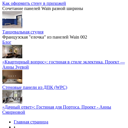
Как оформить стену в прихожей
Сочетание панелей Wain разной ширины
Танцевальная студия
Французская "елочка" из панелей Wain 002
Блог
«Квартирный вопрос»: гостиная в стиле эклектика. Проект —
Анны Зуевой
Стеновые панели из ДПК (WPC)
«Дачный ответ»: Гостиная для Портоса. Проект - Анны
Смирновой
Главная страница
•