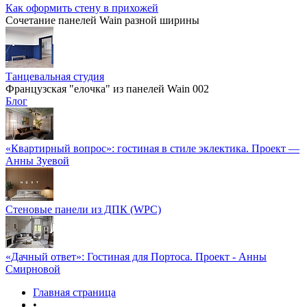
Как оформить стену в прихожей
Сочетание панелей Wain разной ширины
Танцевальная студия
Французская "елочка" из панелей Wain 002
Блог
«Квартирный вопрос»: гостиная в стиле эклектика. Проект —
Анны Зуевой
Стеновые панели из ДПК (WPC)
«Дачный ответ»: Гостиная для Портоса. Проект - Анны
Смирновой
Главная страница
•