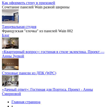
Как оформить стену в прихожей
Сочетание панелей Wain разной ширины
Танцевальная студия
Французская "елочка" из панелей Wain 002
Блог
«Квартирный вопрос»: гостиная в стиле эклектика. Проект —
Анны Зуевой
Стеновые панели из ДПК (WPC)
«Дачный ответ»: Гостиная для Портоса. Проект - Анны
Смирновой
Главная страница
•