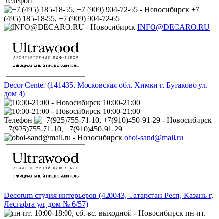
Телефон
+7
(495) 185-18-55, +7 (909) 904-72-65
INFO@DECARO.RU
Decor Center (141435, Московская обл, Химки г, Бутаково ул,
дом 4)
10:00-21:00
10:00-21:00
Телефон
+7(925)755-71-10, +7(910)450-91-29
oboi-sand@mail.ru
Decorum студия интерьеров (420043, Татарстан Респ, Казань г,
Лесгафта ул, дом № 6/57)
пн-пт.