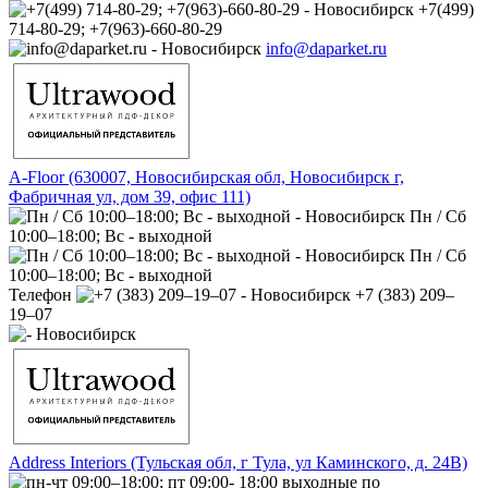
+7(499)
714-80-29; +7(963)-660-80-29
info@daparket.ru
A-Floor (630007, Новосибирская обл, Новосибирск г,
Фабричная ул, дом 39, офис 111)
Пн / Сб
10:00–18:00; Вс - выходной
Пн / Сб
10:00–18:00; Вс - выходной
Телефон
+7 (383) 209‒
19‒07
Address Interiors (Тульская обл, г Тула, ул Каминского, д. 24В)