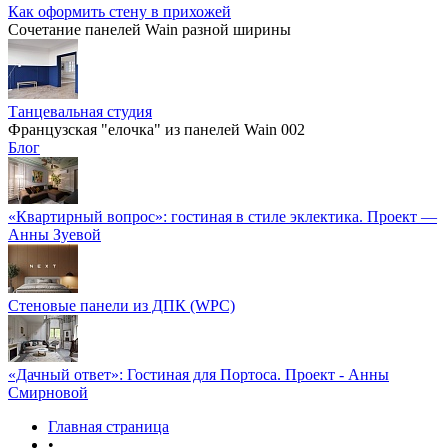
Как оформить стену в прихожей
Сочетание панелей Wain разной ширины
Танцевальная студия
Французская "елочка" из панелей Wain 002
Блог
«Квартирный вопрос»: гостиная в стиле эклектика. Проект —
Анны Зуевой
Стеновые панели из ДПК (WPC)
«Дачный ответ»: Гостиная для Портоса. Проект - Анны
Смирновой
Главная страница
•