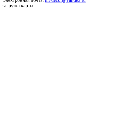
Электронная почта:
hit-decor@yandex.ru
загрузка карты...