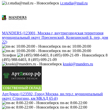
i.r.studia@mail.ru
MANDERS (123001, Москва г, внутригородская территория
муниципальный округ Пресненский, Козихинский Б. пер, дом
22)
пн-вс 10:00-20:00
пн-вс 10:00-20:00
Телефон
8
(495) 988-6403, 8 (495) 699-21-09
kraski@manders.ru
АртДекор (123592, Город Москва, вн.тер.г. муниципальный
округ Строгино, км МКАД 65-й)
пн-вс 8:00-22:00
пн-вс 8:00-22:00