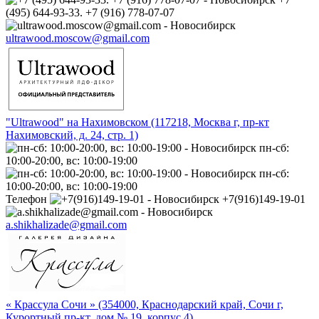
(495) 644-93-33. +7 (916) 778-07-07
ultrawood.moscow@gmail.com
"Ultrawood" на Нахимовском (117218, Москва г, пр-кт
Нахимовский, д. 24, стр. 1)
пн-сб:
10:00-20:00, вс: 10:00-19:00
пн-сб:
10:00-20:00, вс: 10:00-19:00
Телефон
+7(916)149-19-01
a.shikhalizade@gmail.com
« Крассула Сочи » (354000, Краснодарский край, Сочи г,
Курортный пр-кт, дом № 19, корпус 4)