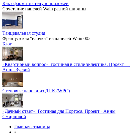
Как оформить стену в прихожей
Сочетание панелей Wain разной ширины
Танцевальная студия
Французская "елочка" из панелей Wain 002
Блог
«Квартирный вопрос»: гостиная в стиле эклектика. Проект —
Анны Зуевой
Стеновые панели из ДПК (WPC)
«Дачный ответ»: Гостиная для Портоса. Проект - Анны
Смирновой
Главная страница
•