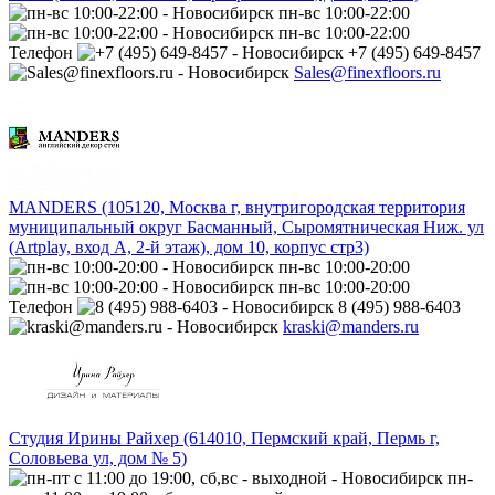
пн-вс 10:00-22:00
пн-вс 10:00-22:00
Телефон
+7 (495) 649-8457
Sales@finexfloors.ru
MANDERS (105120, Москва г, внутригородская территория
муниципальный округ Басманный, Сыромятническая Ниж. ул
(Artplay, вход А, 2-й этаж), дом 10, корпус стр3)
пн-вс 10:00-20:00
пн-вс 10:00-20:00
Телефон
8 (495) 988-6403
kraski@manders.ru
Студия Ирины Райхер (614010, Пермский край, Пермь г,
Соловьева ул, дом № 5)
пн-