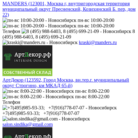
MANDERS (123001, Москва г, внутригородская территория
муниципальный округ Пресненский, Козихинский Б. пер, дом
22)
пн-вс 10:00-20:00
пн-вс 10:00-20:00
Телефон
8
(495) 988-6403, 8 (495) 699-21-09
kraski@manders.ru
АртДекор (123592, Город Москва, вн.тер.г. муниципальный
округ Строгино, км МКАД 65-й)
пн-вс 8:00-22:00
пн-вс 8:00-22:00
Телефон
+7(495)985-93-33; +7(916)778-07-07
salon.sindika@gmail.com