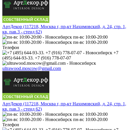
АртДекор (117218, Москва г, пр-кт Нахимовский, д. 24, стр. 1,
кв. пав.3 - стенд 62)
пн-вс 10:00-20:00
пн-вс 10:00-20:00
Телефон
+7
(495) 644-93-33. +7 (916) 778-07-07
ultrawood.moscow@gmail.com
АртДекор (117218, Москва г, пр-кт Нахимовский, д. 24, стр. 1,
кв. пав.3 - стенд 62)
пн-вс 10:00-20:00
пн-вс 10:00-20:00
Телефон
+7