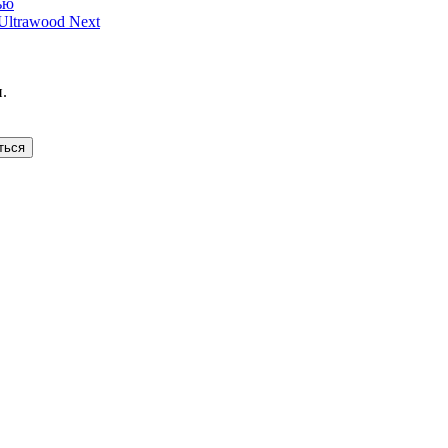
ью
ltrawood Next
.