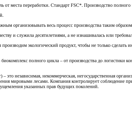
иль от места переработки. Cтандарт FSC*. Производство полного
й.
ажным организовывать весь процесс производства таким образом, 
ству и служила десятилетиями, а не изнашивалась или требовал
 производим экологический продукт, чтобы не только сделать и
 биокомплекс полного цикла – от производства до логистики ко
ет) – это независимая, некоммерческая, негосударственная орга
ления мировыми лесами. Компания контролирует соблюдение пр
з ущемления указанных прав будущих поколений.