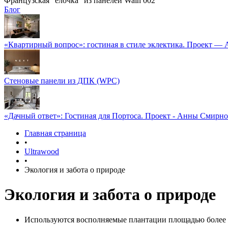
Французская "елочка" из панелей Wain 002
Блог
«Квартирный вопрос»: гостиная в стиле эклектика. Проект —
Стеновые панели из ДПК (WPC)
«Дачный ответ»: Гостиная для Портоса. Проект - Анны Смирн
Главная страница
•
Ultrawood
•
Экология и забота о природе
Экология и забота о природе
Используются восполняемые плантации площадью более 5