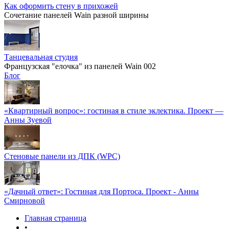
Как оформить стену в прихожей
Сочетание панелей Wain разной ширины
Танцевальная студия
Французская "елочка" из панелей Wain 002
Блог
«Квартирный вопрос»: гостиная в стиле эклектика. Проект —
Анны Зуевой
Стеновые панели из ДПК (WPC)
«Дачный ответ»: Гостиная для Портоса. Проект - Анны
Смирновой
Главная страница
•