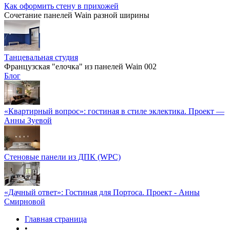
Как оформить стену в прихожей
Сочетание панелей Wain разной ширины
Танцевальная студия
Французская "елочка" из панелей Wain 002
Блог
«Квартирный вопрос»: гостиная в стиле эклектика. Проект —
Анны Зуевой
Стеновые панели из ДПК (WPC)
«Дачный ответ»: Гостиная для Портоса. Проект - Анны
Смирновой
Главная страница
•